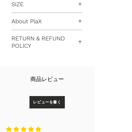
SIZE
た植物由来の新素材「PlaX」を使用し
た今治産フェイスタオル】
34×80cm
上質なコットンとポリ乳酸が織り成す
About PlaX
高い吸水性と抗菌作用を実現
肌を常に清潔に保ち、臭いも気になら
サトウキビから生まれたポリ乳酸繊維
ない。
RETURN & REFUND
「PlaX」についてはこちら
組成：ポリ乳酸 (PlaX) 20％、コット
POLICY
https://www.10ezmanagement.com/s
ン80％、
ustainability
色：ライトグレー
ギフトボックス付き（写真のように丁
商品に不具合やトラブルがあった場合
寧なギフト包装でお届けします）
（ただし、返品、交換対象外のケース
＿＿＿＿＿＿＿＿＿＿＿＿＿＿＿＿＿
を除きます）、 同一商品と交換とい
＿＿＿＿＿＿
商品レビュー
う形でご対応させていただきます。
【返品、交換対象外の商品・ケース】
ストレスを軽減し、生活の質を高める
商品発送完了のお知らせメールを
素材
受信してから、営業日10日以上経
レビューを書く
ー 速乾性によって常にドライで快適
過してからお問い合わせがあった
な使い心地
場合
ー 驚くほど優れた抗菌・防臭性（部
TENEZオンラインショップ以外で
屋干しでも臭わない）
ご購入いただいた商品（直接店頭
ー 国内生産の高度なジャパン・クオ
平均評価 5 /5
で購入したり、店頭に電話して取