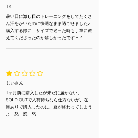
リティー
り置きされた場合など）
TK
ー 人肌と同じ弱酸性で肌に優しい
未使用かつ未開封に該当しない商
ー 優れた吸水性
暑い日に激し目のトレーニングをしてたくさ
品
ー柔らかい肌触り
ん汗をかいたのに快適なまま過ごせました♪
お客様都合による返品・交換
ーサステナビリティに貢献
購入する際に、サイズで迷った時も丁寧に教
ご試着以外でご使用になった商品
＿＿＿＿＿＿＿＿＿＿＿＿＿＿＿＿＿
えてくださったのが嬉しかったです＾＾
お洗濯・クリーニング・お直し・
＿＿＿＿＿＿
修理をされた商品
持続可能な社会を実装する新しい繊維
詳しくは
こちら
「PlaX」について詳しくはこちら↓
【臭わないわけとは！？】
https://www.10ezmanagement.com/s
ustainability
平均評価 1 /5
じいさん
1ヶ月前に購入したが未だに届かない、
SOLD OUTで入荷待ちなら仕方ないが、在
庫ありで購入したのに、夏が終わってしまう
よ 怒 怒 怒