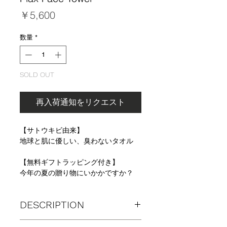
価
￥5,600
格
数量
*
SOLD OUT
再入荷通知をリクエスト
【サトウキビ由来】
地球と肌に優しい、臭わないタオル
【無料ギフトラッピング付き】
今年の夏の贈り物にいかかですか？
DESCRIPTION
【日本の最先端技術によって開発され