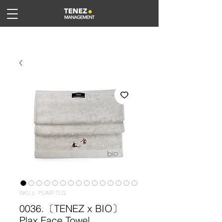
SKU： PLAXFTLG
0036.〔TENEZ x BIO〕
Plax Face Towel