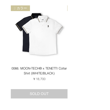
2 カラー
2 カラー
0066. MOON-TECH®︎ x TENETTI Collar
0062. MOON-TECH®︎ Collar
Shirt (WHITE/BLACK)
価格
￥18,700
SOLD OUT