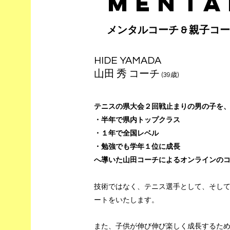
MENTA
​メンタルコーチ & 親子コ
HIDE YAMADA
山田 秀 コーチ
(39
歳)
テニスの県大会２回戦止まりの男の子を
・半年で県内トップクラス
・１年で全国レベル
・勉強でも学年１位に成長
​へ導いた山田コーチによるオンラインの
技術ではなく、テニス選手として、そし
ートをいたします。
また、子供が伸び伸び楽しく成長するた