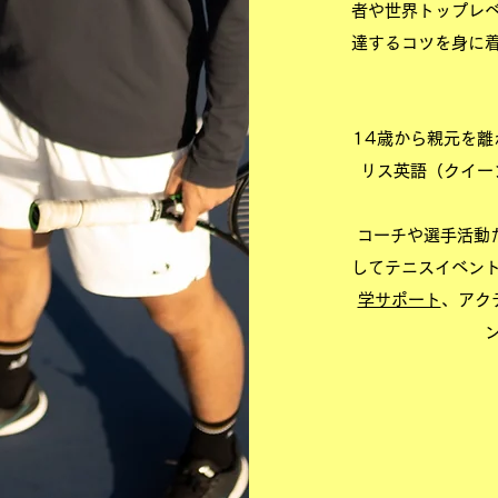
者や世界トップレ
達するコツを身に
14歳から親元を離
リス英語（クイー
コーチや​選手活動だ
してテニスイベン
学サポート
、アク