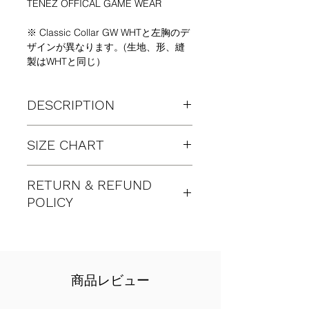
TENEZ OFFICAL GAME WEAR
※ Classic Collar GW WHTと左胸のデ
ザインが異なります。(生地、形、縫
製はWHTと同じ）
DESCRIPTION
"CLASSIC COLLAR GAME WEAR"
SIZE CHART
Polyester 100％（ポリエステル
100％）
Color: NAVY
着丈
身幅
肩幅
袖丈
RETURN & REFUND
Size: One Size Only （ワンサイズの
POLICY
み）
S-
68
48
40
24
身長160~175cm、細身の方にジャス
M
cm
cm
cm
cm
商品に不具合やトラブルがあった場合
トフィットするサイズ感になっていま
（ただし、返品、交換対象外のケース
SIZE: S-M ワンサイズのみ
す。（写真モデル身長 171cm、体重
を除きます）、 同一商品と交換とい
身長160~175cm、細身の方にジャス
65kg)
う形でご対応させていただきます。
トフィットするサイズ感になっていま
JTA, ITF, ATP公式戦でも着用可能なゲ
商品レビュー
【返品、交換対象外の商品・ケース】
す。（写真モデル：身長 171cm、体
ームシャツ。
商品発送完了のお知らせメールを
重65kg)
Game wear for official JTA, ITF, ATP