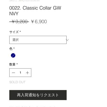
SKU： 364215375135191
0022. Classic Collar GW
NVY
通
セ
 ￥9,200 
￥6,900
常
ー
サイズ
*
価
ル
格
価
格
色
*
数量
*
SOLD OUT
再入荷通知をリクエスト