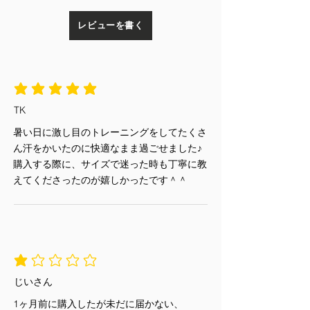
受信してから、営業日10日以上経
matches.
過してからお問い合わせがあった
肌触りがよく、上質で丈夫な生地に、
レビューを書く
場合
細身でスッキリとしたシルエットのポ
TENEZオンラインショップ以外で
ロシャツ。
ご購入いただいた商品（直接店頭
袖と襟には伸縮性も抜群で柔らかいリ
で購入したり、店頭に電話して取
ブを使用。 吸水速乾性に長けていま
平均評価 5 /5
り置きされた場合など）
す。
未使用かつ未開封に該当しない商
TK
品
暑い日に激し目のトレーニングをしてたくさ
お客様都合による返品・交換
ん汗をかいたのに快適なまま過ごせました♪
ご試着以外でご使用になった商品
購入する際に、サイズで迷った時も丁寧に教
お洗濯・クリーニング・お直し・
えてくださったのが嬉しかったです＾＾
修理をされた商品
詳しくは
こちら
平均評価 1 /5
じいさん
1ヶ月前に購入したが未だに届かない、