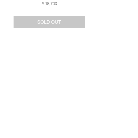
価格
￥18,700
SOLD OUT
VIEW ALL ITEMS