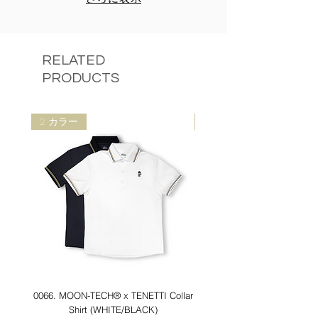
RELATED
PRODUCTS
2 カラー
2 カラー
0066. MOON-TECH®︎ x TENETTI Collar
0062. MOON-TECH®︎ Collar
Shirt (WHITE/BLACK)