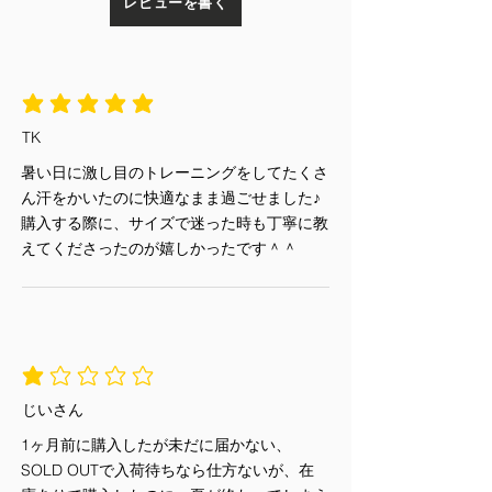
保温性が高いうえに吸水性にも優れ
レビューを書く
場合
て、汗も吸い取るので運動後もサラッ
TENEZオンラインショップ以外で
と着れて冷えを防いでくれます。
ご購入いただいた商品（直接店頭
【ダブル（二重）ポケット】
で購入したり、店頭に電話して取
腹部にあるカンガルーポケットの中に
平均評価 5 /5
り置きされた場合など）
小さいポケットが左右に１つずつ備え
未使用かつ未開封に該当しない商
TK
付けられており、鍵や名刺入れ、ポケ
品
ットティッシュなど小物を収納できま
暑い日に激し目のトレーニングをしてたくさ
お客様都合による返品・交換
す。
ん汗をかいたのに快適なまま過ごせました♪
ご試着以外でご使用になった商品
購入する際に、サイズで迷った時も丁寧に教
お洗濯・クリーニング・お直し・
えてくださったのが嬉しかったです＾＾
修理をされた商品
詳しくは
こちら
平均評価 1 /5
じいさん
1ヶ月前に購入したが未だに届かない、
SOLD OUTで入荷待ちなら仕方ないが、在