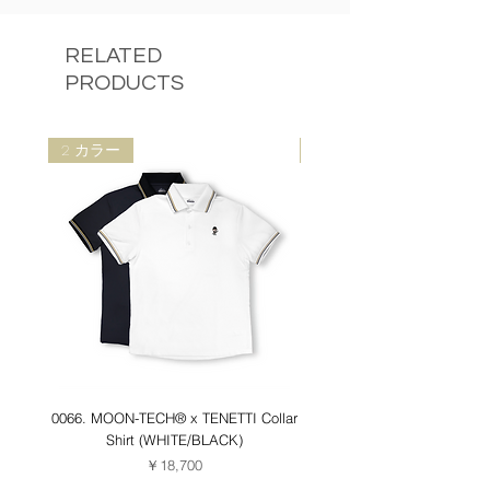
RELATED
PRODUCTS
2 カラー
2 カラー
0066. MOON-TECH®︎ x TENETTI Collar
0062. MOON-TECH®︎ Collar
Shirt (WHITE/BLACK)
価格
￥18,700