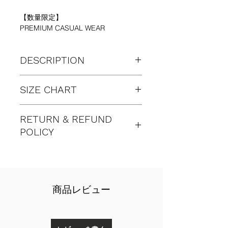
【数量限定】
PREMIUM CASUAL WEAR
DESCRIPTION
【数量限定】MADE IN JAPAN
SIZE CHART
綿100% 裏パイル
上質な綿100%の国産素材を使用し、
写真モデル：身長170cm 体重65kg、
ミニマルで高級感のある刺繍デザイン
RETURN & REFUND
着用サイズ M
（”UNITY”）、洗練されたシルエッ
POLICY
Mサイズ（参考）：163~175cm （ユ
ト、そして二重ポケットの機能性な
ニセックス）
ど、全てのディテールを徹底追求し完
商品に不具合やトラブルがあった場合
Lサイズ（参考）：175~185cm （ユ
成したパーカー。
（ただし、返品、交換対象外のケース
ニセックス）
__________________________________
を除きます）、 同一商品と交換とい
_________
肩幅
身幅
袖丈
着丈
う形でご対応させていただきます。
生地は裏毛（裏パイル）となってお
商品レビュー
【返品、交換対象外の商品・ケース】
り、 パイルがすき間を作り空気を含
M
54cm
57cm
58cm
60cm
商品発送完了のお知らせメールを
むので、快適な着心地を与えてくれま
受信してから、営業日10日以上経
す。重ね着してもゴワツキません。
L
57cm
59cm
60cm
61cm
過してからお問い合わせがあった