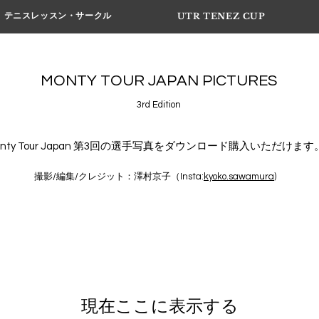
テニスレッスン・サークル
UTR TENEZ CUP
MONTY TOUR JAPAN PICTURES
3rd Edition
onty Tour Japan 第3回の選手写真をダウンロード購入いただけます
撮影/編集/​クレジット：澤村京子（Insta:
kyoko.sawamura
)
現在ここに表示する